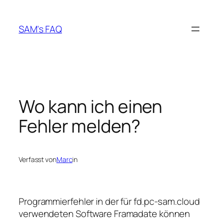
Zum
Inhalt
SAM's FAQ
springen
Wo kann ich einen
Fehler melden?
Verfasst von
Marc
in
Programmierfehler in der für fd.pc-sam.cloud
verwendeten Software Framadate können