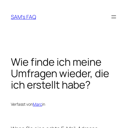
Zum
Inhalt
SAM's FAQ
springen
Wie finde ich meine
Umfragen wieder, die
ich erstellt habe?
Verfasst von
Marc
in